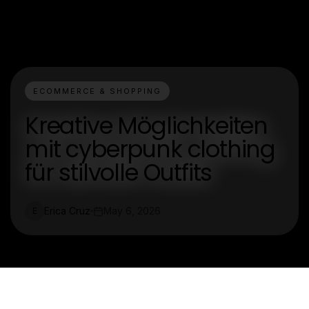
ECOMMERCE & SHOPPING
Kreative Möglichkeiten
mit cyberpunk clothing
für stilvolle Outfits
Erica Cruz
May 6, 2026
E