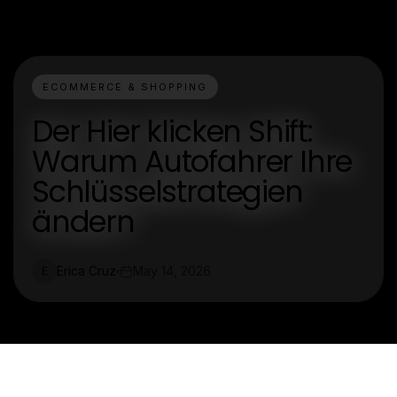
ECOMMERCE & SHOPPING
Der Hier klicken Shift:
Warum Autofahrer Ihre
Schlüsselstrategien
ändern
Erica Cruz
May 14, 2026
E