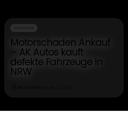
VEHICLES
Motorschaden Ankauf
– AK Autos kauft
defekte Fahrzeuge in
NRW
Nicole Fields
Jan 22, 2026
N