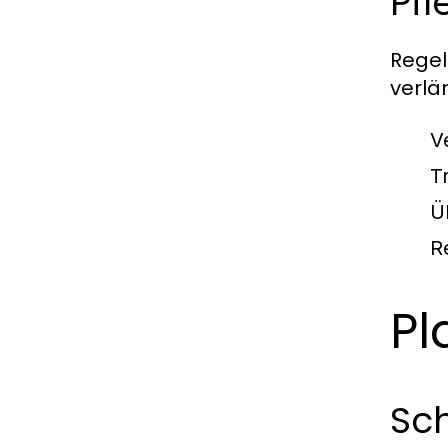
Pf
Regel
verlä
V
T
Ü
R
Pl
Sch