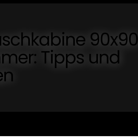
duschkabine 90x9
mmer: Tipps und
en