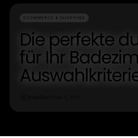
ECOMMERCE & SHOPPING
Die perfekte 
für Ihr Badezi
Auswahlkriteri
Erica Cruz
Jan 12, 2026
E