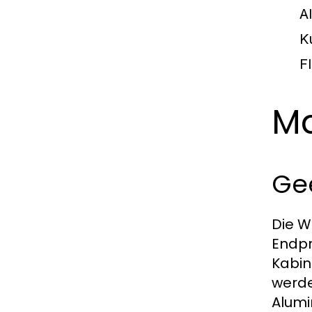
A
K
F
Ma
Gee
Die W
Endpr
Kabin
werde
Alumi