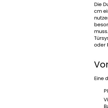
Die D
cm ei
nutze
beson
muss.
Türsy
oder 
Vor
Eine
d
P
Vi
B