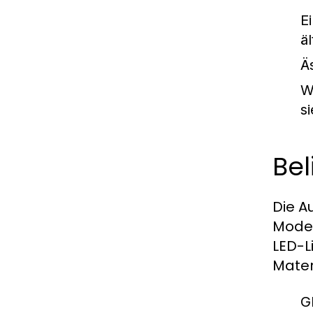
E
ä
Ä
W
s
Bel
Die A
Model
LED-L
Mater
G