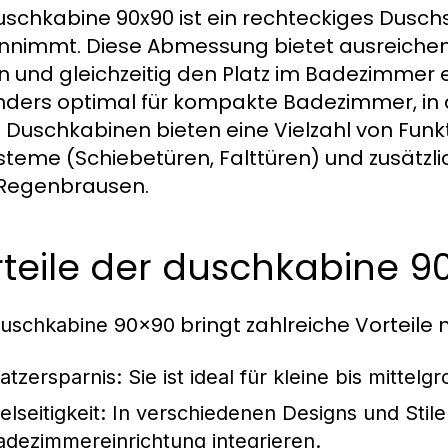
uschkabine 90x90 ist ein rechteckiges Dusch
nnimmt. Diese Abmessung bietet ausreiche
n und gleichzeitig den Platz im Badezimmer e
ders optimal für kompakte Badezimmer, in 
 Duschkabinen bieten eine Vielzahl von Funk
steme (Schiebetüren, Falttüren) und zusätzl
Regenbrausen.
teile der duschkabine 9
bringt zahlreiche Vorteile m
uschkabine 90x90
latzersparnis:
Sie ist ideal für kleine bis mitte
elseitigkeit:
In verschiedenen Designs und Stilen e
adezimmereinrichtung integrieren.