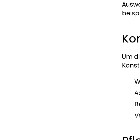
Auswa
beisp
Kon
Um di
Konst
W
A
B
V