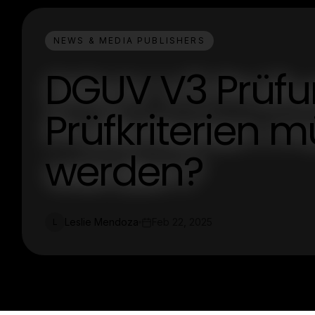
NEWS & MEDIA PUBLISHERS
DGUV V3 Prüfu
Prüfkriterien m
werden?
Leslie Mendoza
Feb 22, 2025
L