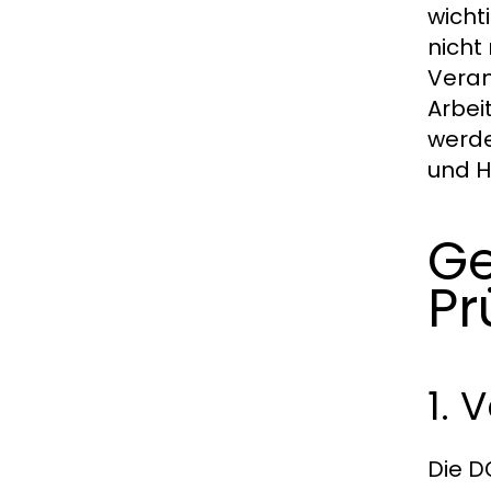
wicht
nicht
Veran
Arbei
werde
und H
Ge
Pr
1. 
Die
D