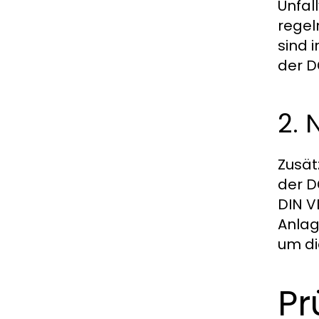
Unfal
regel
sind 
der
D
2. 
Zusät
der
D
DIN V
Anlag
um di
Pr