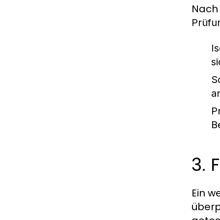
Nach 
Prüfu
I
s
S
a
P
B
3. 
Ein w
überp