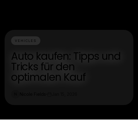
VEHICLES
Auto kaufen: Tipps und
Tricks für den
optimalen Kauf
Nicole Fields
Jan 15, 2026
N