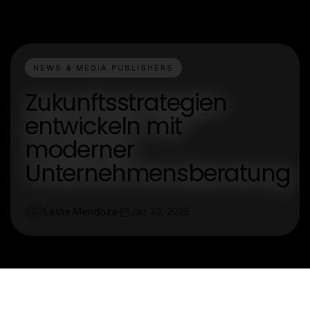
NEWS & MEDIA PUBLISHERS
Zukunftsstrategien
entwickeln mit
moderner
Unternehmensberatung
Leslie Mendoza
Jan 30, 2025
L