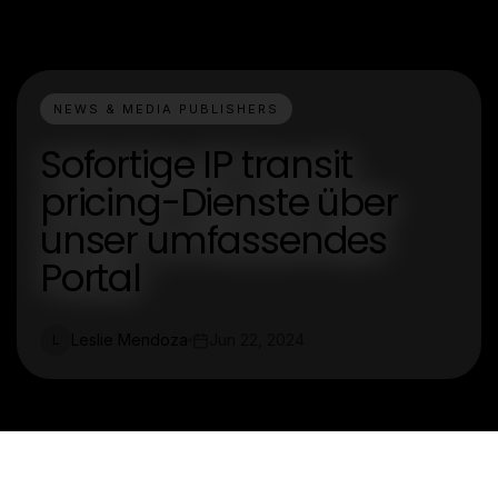
NEWS & MEDIA PUBLISHERS
Sofortige IP transit
pricing-Dienste über
unser umfassendes
Portal
Leslie Mendoza
Jun 22, 2024
L