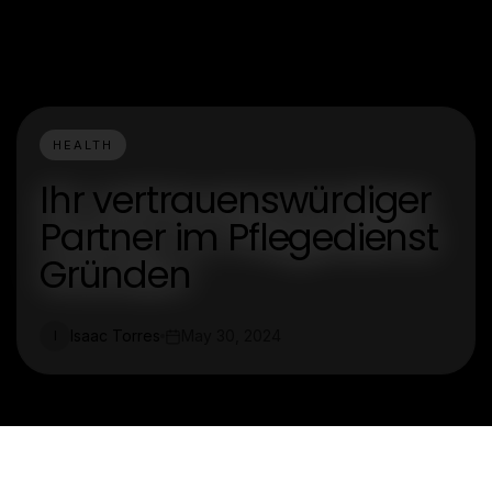
HEALTH
Ihr vertrauenswürdiger
Partner im Pflegedienst
Gründen
Isaac Torres
May 30, 2024
I