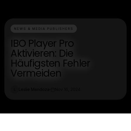
NEWS & MEDIA PUBLISHERS
IBO Player Pro
Aktivieren: Die
Häufigsten Fehler
Vermeiden
Leslie Mendoza
Nov 16, 2024
L