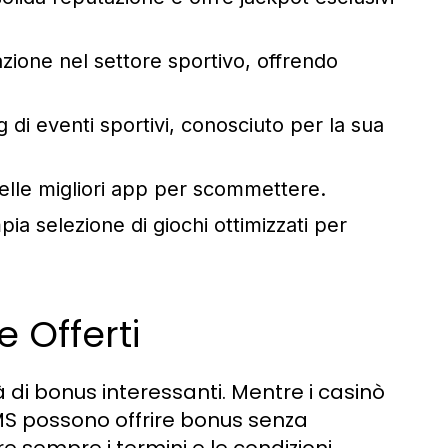
azione nel settore sportivo, offrendo
g di eventi sportivi, conosciuto per la sua
delle migliori app per scommettere.
ia selezione di giochi ottimizzati per
 Offerti
tà di bonus interessanti. Mentre i casinò
MS possono offrire bonus senza