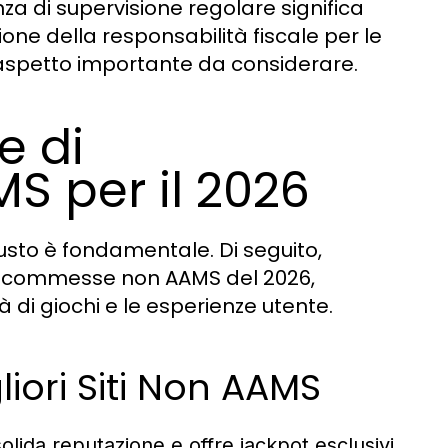
anza di supervisione regolare significa
ione della responsabilità fiscale per le
 aspetto importante da considerare.
e di
 per il 2026
usto è fondamentale. Di seguito,
i scommesse non AAMS del 2026,
 di giochi e le esperienze utente.
iori Siti Non AAMS
olida reputazione e offre jackpot esclusivi