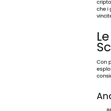
cripto
che i
vinci
Le
Sc
Con p
esplo
consi
Ana
8