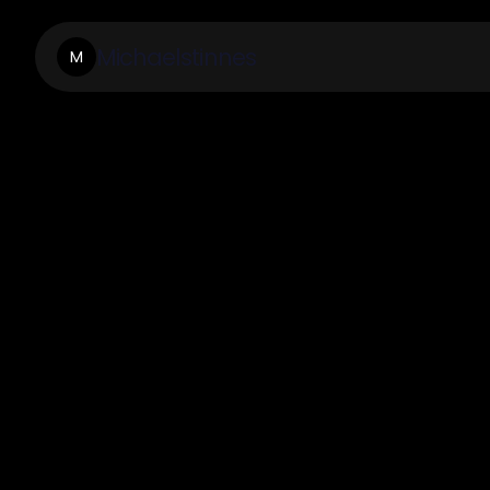
Michaelstinnes
M