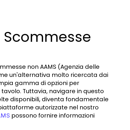
di Scommesse
 scommesse non AAMS (Agenzia delle
e un'alternativa molto ricercata dai
'ampia gamma di opzioni per
 tavolo. Tuttavia, navigare in questo
te disponibili, diventa fondamentale
 piattaforme autorizzate nel nostro
possono fornire informazioni
AAMS