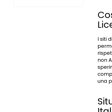
Cos
Lic
I sit
perme
rispe
non A
speri
compo
una p
Sit
Ita