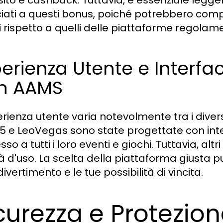
ito e cashback. Tuttavia, è essenziale legger
iati a questi bonus, poiché potrebbero comp
i rispetto a quelli delle piattaforme regolam
erienza Utente e Interfacci
n AAMS
erienza utente varia notevolmente tra i diver
5 e LeoVegas sono state progettate con inter
sso a tutti i loro eventi e giochi. Tuttavia, alt
ità d'uso. La scelta della piattaforma giusta 
 divertimento e le tue possibilità di vincita.
curezza e Protezion