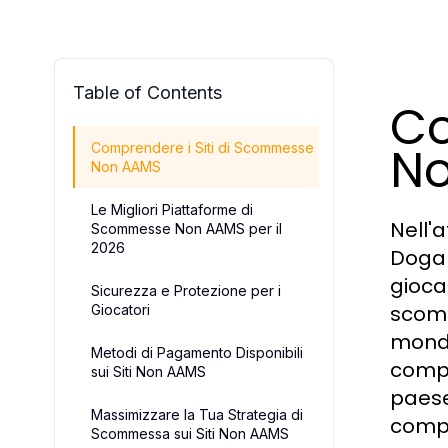
Table of Contents
Co
N
Comprendere i Siti di Scommesse
Non AAMS
Le Migliori Piattaforme di
Nell'
Scommesse Non AAMS per il
2026
Dogan
gioca
Sicurezza e Protezione per i
scomm
Giocatori
mondo
Metodi di Pagamento Disponibili
compr
sui Siti Non AAMS
paese
Massimizzare la Tua Strategia di
comple
Scommessa sui Siti Non AAMS