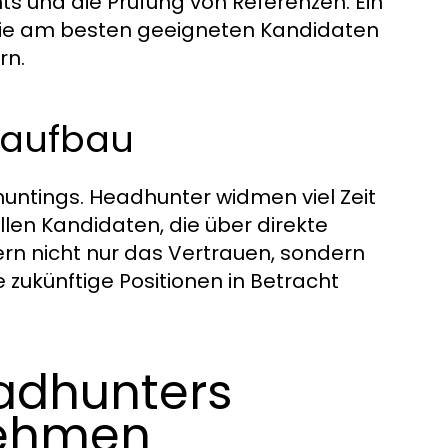
ts und die Prüfung von Referenzen. Ein
 die am besten geeigneten Kandidaten
rn.
saufbau
huntings. Headhunter widmen viel Zeit
len Kandidaten, die über direkte
n nicht nur das Vertrauen, sondern
zukünftige Positionen in Betracht
eadhunters
nehmen