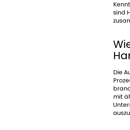
Kennt
sind 
zusa
Wi
Ha
Die A
Proze
branc
mit ä
Unter
auszu