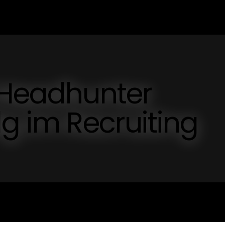
 Headhunter
lg im Recruiting