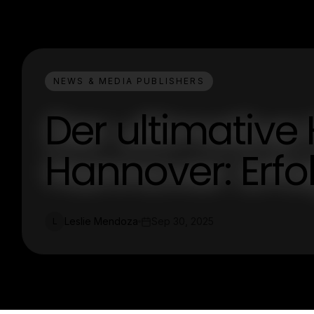
NEWS & MEDIA PUBLISHERS
Der ultimative
Hannover: Erfo
Leslie Mendoza
Sep 30, 2025
L