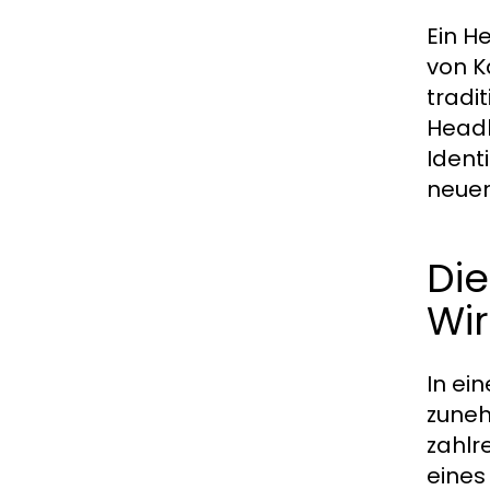
Ein H
von K
tradi
Headh
Ident
neuen
Di
Wir
In ei
zuneh
zahlr
eines