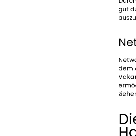
Durch
gut d
auszuw
Ne
Netwo
dem A
Vakan
ermög
ziehe
Di
Ha