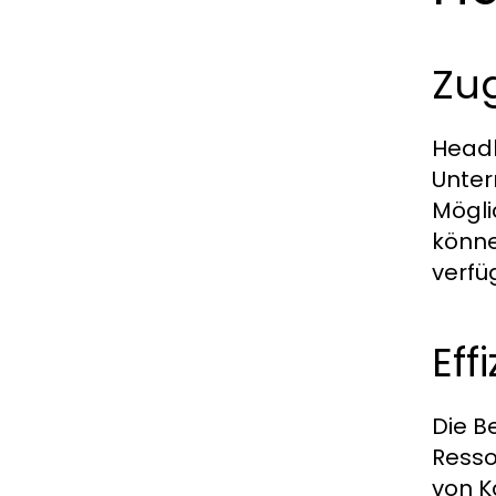
Zu
Headh
Unter
Mögli
könne
verfü
Eff
Die B
Resso
von K